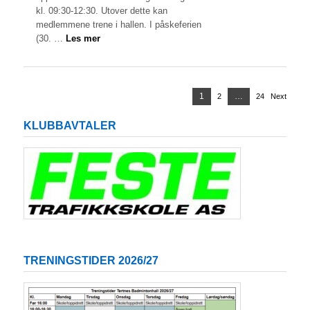
kl. 09:30-12:30. Utover dette kan
medlemmene trene i hallen. I påskeferien
(30. …
Les mer
Sidepaginering
Page
1
…
2
Page
24
Page
Next
KLUBBAVTALER
TRENINGSTIDER 2026/27