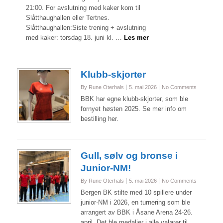
21:00. For avslutning med kaker kom til
Slåtthaughallen eller Tertnes.
Slåtthaughallen:Siste trening + avslutning
med kaker: torsdag 18. juni kl. …
Les mer
Klubb-skjorter
By Rune Oterhals
5. mai 2026
No Comments
BBK har egne klubb-skjorter, som ble
fornyet høsten 2025. Se mer info om
bestilling her.
Gull, sølv og bronse i
Junior-NM!
By Rune Oterhals
5. mai 2026
No Comments
Bergen BK stilte med 10 spillere under
junior-NM i 2026, en turnering som ble
arrangert av BBK i Åsane Arena 24-26.
april. Det ble medaljer i alle valører til